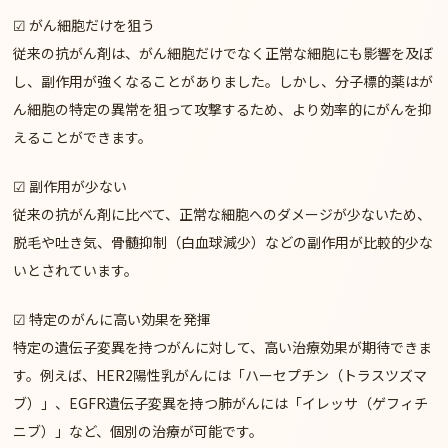
☑
がん細胞だけを狙う
従来の抗がん剤は、がん細胞だけでなく正常な細胞にも影響を及ぼ
し、副作用が強くなることがありました。しかし、分子標的薬は
が
ん細胞の特定の異常を狙って攻撃
するため、より効率的にがんを抑
えることができます。
☑
副作用が少ない
従来の抗がん剤に比べて、
正常な細胞へのダメージが少ない
ため、
脱毛や吐き気、骨髄抑制（白血球減少）などの副作用が比較的少な
いとされています。
☑
特定のがんに高い効果を発揮
特定の遺伝子変異を持つがんに対して、高い治療効果が期待できま
す。例えば、
HER2陽性乳がん
には「ハーセプチン（トラスツズマ
ブ）」、
EGFR遺伝子変異を持つ肺がん
には「イレッサ（ゲフィチ
ニブ）」など、個別の治療が可能です。