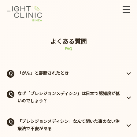
よくある質問
FAQ
「がん」と診断されたとき
「がん」と診断されて、不安になった際に、様々な情報が
なぜ「プレシジョンメディシン」は日本で認知度が低
目に飛び込んでくるかと思います。
いのでしょう？
現在では、がん情報サービスと言う国が運営している間に
関わる情報のまとまっているインターネットのサービスが
「プレシジョンメディシン」なんて聞いた事のない治
・医療制度の違い
あります。、https://ganjoho.jp/public/index.html
療法で不安がある
・医療従事者や一般の人々の間で正確な知識や理解が不足
こちらのサービスは、国立がん研究センターが運営してい
している