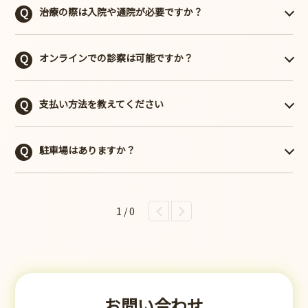
品には、ほとんど自動的に付加されていることが多いです
治療の際は入院や通院が必要ですか？
なりますので、当院の医師とご相談ください。
が、古い契約では付加されていない場合がありますので、
一度、契約書を確認してみることをお勧めします。
当院は通院のみの治療を行っています。
オンラインでの診察は可能ですか？
※参考文献：
国税庁質疑応答事例.”リビング・ニーズ特約に基づく生前
可能です。現在は専用のアプリをダウンロードすること
給付金”.国税庁.2023-8-1.
支払い方法を教えてください
で、オンライン診療が可能です。
https://www.nta.go.jp/law/shitsugi/shotoku/01/03.htm
,
ただし、遺伝子検査などを実施の際は、ご来院いただく必
現金のほか、クレジットカード（VISA・Master・JCB・
(参照2024-2-29)
要があります。
駐車場はありますか？
AMEX・ダイナース・銀聯カードなど）、電子マネー、銀
行振込（手数料は患者さまのご負担になります）によるお
駐車場のご用意はありません。
支払いが可能です。
当院は、都道316号線（昭和通り）に面しています。最寄
詳細は、直接お問い合わせください。
1 / 0
りの駐車場は昭和通りアンダーパスの新京橋駐車場（B出
口）です。
または、お近くのコインパーキングをご利用ください。
お問い合わせ