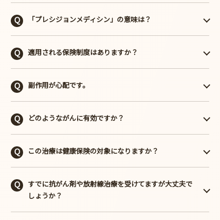
2015年バラク・オバマ米国大統領（当時）が行った一般教
る公式サイトです。
・高度な技術や設備、人材が必要である
「プレシジョンメディシン」の意味は？
書演説に盛り込んだ「プレシジョン・メディシン・イニシ
まず最初にがんと診断されたあなたに知って欲しいことと
・費用が高い
アティブ（精密医療計画）」という言葉が用いられて以
言うページがあり、ここには「がん相談支援センター」に
これらの理由などが米国や欧州などの他の国々で進んでい
「精密医療」、「個別化医療」とも言い、一人ひとりの体
降、遺伝子治療が世界に広く認知されるようになりました
ついて具体的に説明がありますので、お一人で悩まないで
るようなスピードで導入されていない理由の一因になって
適用される保険制度はありますか？
質や病気のタイプに合わせた治療を行うことをいいます。
が、日本では認知度が低いことが現実です
ください。
いると考えられています。
がん組織の遺伝子変異を調べ（遺伝子パネル検査）一人ひ
※以下内容は保険制度が適用できると保証するものではご
とりの患者さんに最適な薬を選ぶ高精度医療をいいます。
副作用が心配です。
ざいません。
このような保険制度が存在する、という情報として捉え
使用する薬剤の多くはがん組織だけをピンポイントに狙い
ていただけますと幸いです。
どのようながんに有効ですか？
撃ちする分子標的薬を使用しますので、通常の抗がん剤と
比較して副作用を軽減できる可能性があります。
＜リビング・ニーズ特約＞
ステージ4と診断された、もしくは、再発・難治性のがん
リビング・ニーズ特約とは、余命6か月以内と判断された
この治療は健康保険の対象になりますか？
に有効です。
場合に、本来は亡くなったときに支払われる死亡保険金の
一部または全部を生前に受け取ることができる特約です。
当院での治療（遺伝子パネル検査を含む）は公的保険が適
この特約によって生前に受け取った給付金は、治療に専念
すでに抗がん剤や放射線治療を受けてますが大丈夫で
用されない自由診療のため、治療費はすべて自己負担とな
する費用にも充てることができます。
しょうか？
ります。
リビングニーズ特約は、死亡保障を目的にした生命保険商
多くの場合は、受けることができますが、病状によって異